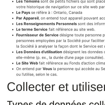
Les Témoins
sont de petits fichiers qui sont plac
votre historique de navigation sur ce site web par
Le Pays
se réfère à : Ontario, Canada
Par Appareil
, on entend tout appareil pouvant acc
Les Renseignements Personnels
sont des inform
Le terme Service
fait référence au site web.
Fournisseur de Service
désigne toute personne ph
personnes employées par la Société pour faciliter 
la Société à analyser la façon dont le Service est u
Les Données d’utilisation
désignent les données c
elle-même (p. ex., la durée d’une page consultée).
Le Site Web
fait référence au Fonds d’action clim
On entend par
Vous
la personne qui accède au Ser
ou l’utilise, selon le cas.
Collecter et util
Types de données col