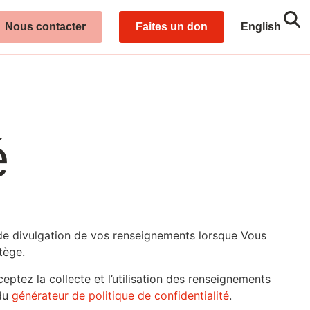
Sea
Close
Nous contacter
Faites un don
English
é
et de divulgation de vos renseignements lorsque Vous
tège.
eptez la collecte et l’utilisation des renseignements
 du
générateur de politique de confidentialité
.